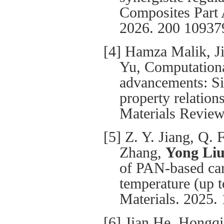
Composites Part 
2026. 200 10937
[4] Hamza Malik, J
Yu, Computationa
advancements: Si
property relations
Materials Review
[5] Z. Y. Jiang, Q. 
Zhang,
Yong Li
of PAN-based carb
temperature (up 
Materials. 2025.
[6] Jian He, Hongq