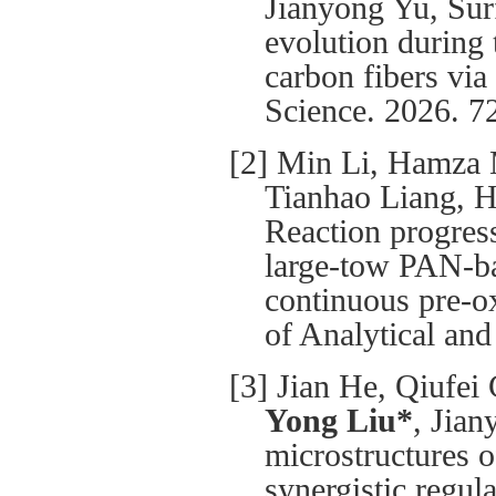
Jianyong Yu, Sur
evolution during 
carbon fibers via
Science. 2026. 7
[2] Min Li, Hamza M
Tianhao Liang, 
Reaction progress
large-tow PAN-bas
continuous pre-ox
of Analytical an
[3] Jian He, Qiufei
Yong Liu*
, Jia
microstructures 
synergistic regula