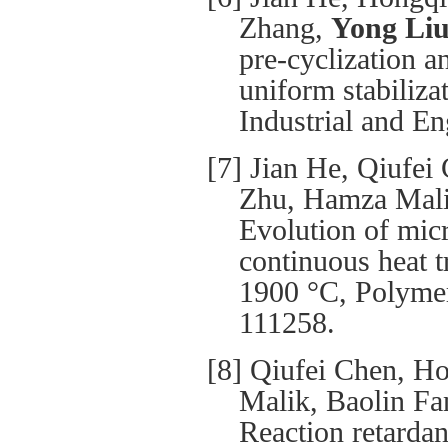
Zhang,
Yong Li
pre-cyclization an
uniform stabilizat
Industrial and E
[7] Jian He, Qiufei
Zhu, Hamza Mali
Evolution of micr
continuous heat t
1900 °C, Polymer
111258.
[8] Qiufei Chen, H
Malik, Baolin F
Reaction retardan