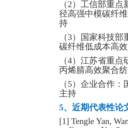
（
2
）工信部重点
径高强中模碳纤维
持
（
3
）国家科技部
碳纤维低成本高效
（
4
）江苏省重点
丙烯腈高效聚合纺
（
5
）企业合作：
主持
5
、近期代表性论
[1]
Tengle Yan, Wa