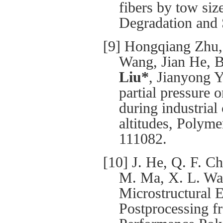
fibers by tow siz
Degradation and 
[9] Hongqiang Zhu,
Wang, Jian He, 
Liu*
, Jianyong Y
partial pressure 
during industrial 
altitudes, Polyme
111082.
[10] J. He, Q. F. C
M. Ma, X. L. Wa
Microstructural 
Postprocessing f