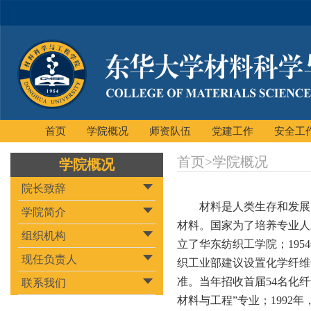
首页
学院概况
师资队伍
党建工作
安全工
首页
>
学院概况
学院概况
院长致辞
材料是人类生存和发展
学院简介
材料。国家为了培养专业人
组织机构
立了华东纺织工学院；
1954
现任负责人
织工业部建议设置化学纤维
准。当年招收首届
54
名化纤
联系我们
材料与工程
”
专业；
1992
年