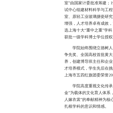
室
”
由国家计委批准筹建；
1
试中心组建材料科学与工程
室、原轻工业玻璃搪瓷研究
增强，人才培养卓有成效，
选上海十大
“
重中之重
”
学科
获批一级学科博士学位授权
学院始终围绕立德树人根
争先奖、全国高校首批黄大
养，创建博导班主任和企业
才培养模式，学生先后在挑
上海市五四红旗团委荣誉
20
学院高度重视文化传承
金
”
为载体的文化育人体系
人嫁衣裳
”
的奉献精神为核
扎根学科的意识和情感。