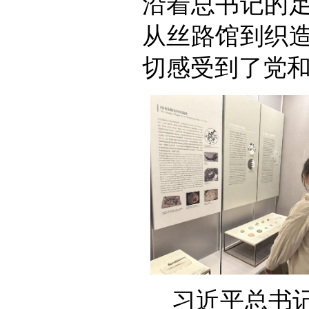
沿着总书记的
从丝路馆到织
切感受到了党和
习近平总书