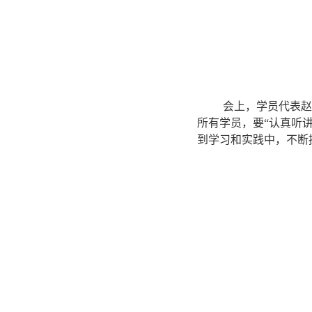
会上，学员代表赵
所有学员，要“认真听
到学习和实践中，不断