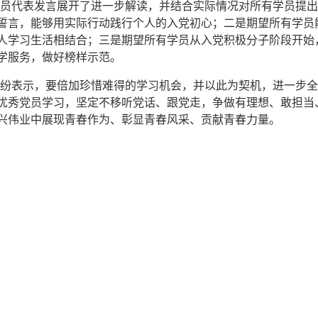
学员代表发言展开了进一步解读，并结合实际情况对所有学员提
誓言，能够用实际行动践行个人的入党初心；二是期望所有学员
人学习生活相结合；三是期望所有学员从入党积极分子阶段开始
学服务，做好榜样示范。
纷纷表示，要倍加珍惜难得的学习机会，并以此为契机，进一步
优秀党员学习，坚定不移听党话、跟党走，争做有理想、敢担当
兴伟业中展现青春作为、彰显青春风采、贡献青春力量。