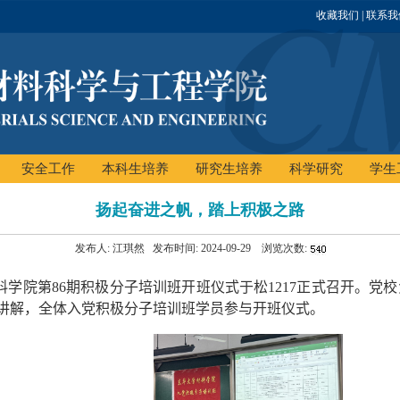
收藏我们
| 联系
安全工作
本科生培养
研究生培养
科学研究
学生
扬起奋进之帆，踏上积极之路
发布人:
江琪然
发布时间:
2024-09-29
浏览次数:
料学院第
86
期积极分子培训班开班仪式于松
1217
正式召开。党校
讲解，全体入党积极分子培训班学员参与开班仪式。