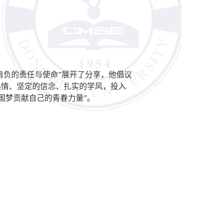
肩负的责任与使命”展开了分享，他倡议
热情、坚定的信念、扎实的学风，投入
国梦贡献自己的青春力量”。