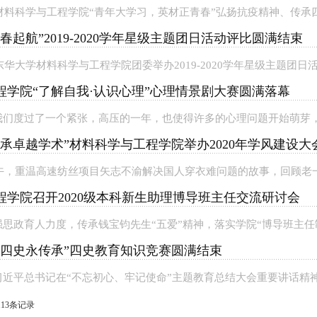
，材料科学与工程学院“青年大学习，英材正青春”弘扬抗疫精神、传承四
春起航”2019-2020学年星级主题团日活动评比圆满结束
，东华大学材料科学与工程学院团委举办2019-2020学年星级主题团日活
程学院“了解自我·认识心理”心理情景剧大赛圆满落幕
我们度过了一个紧张，高压的一年，也使得许多的心理问题开始萌芽，这
承卓越学术”材料科学与工程学院举办2020年学风建设大
下午，重温高速纺丝项目矢志不渝解决国人穿衣难问题的故事，回顾老一
程学院召开2020级本科新生助理博导班主任交流研讨会
思政育人力度，传承钱宝钧先生“五爱”精神，落实学院“博导班主任制度
，四史永传承”四史教育知识竞赛圆满结束
近平总书记在“不忘初心、牢记使命”主题教育总结大会重要讲话精神
13条记录