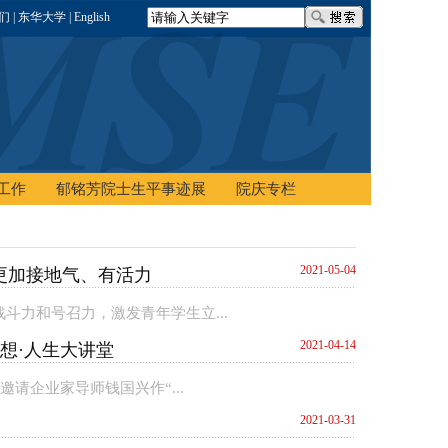
我们
| 东华大学
| English
工作
郁铭芳院士生平事迹展
院庆专栏
2021-05-04
更加接地气、有活力
力和号召力，激发青年学生立...
2021-04-14
想·人生大讲堂
请企业家导师钱国兴作“...
2021-03-31