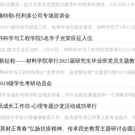
队伍建设，提升大学生思想政治教育针对性和实效性，3月26日上午，
梅特勒-托利多公司专场宣讲会
2021届毕业生就业工作，拓展毕业生就业渠道，材料学院于3月22日
料科学与工程学院5名学子光荣应征入伍
志,建功立业正当时。3月10日，材料科学与工程学院党委举行2021年
进新征程——材料学院举行2021届研究生毕业班党员主题
材料科学与工程学院举行“追梦百年，奋进新征程”主题党日暨2021届研
019级学生考研动员会
9级学生做好考研和职业规划准备，对今后的发展道路有一个清晰且明确
员成长工作坊-心理专题沙龙活动成功举行
我院大学生心理健康教育工作，提高辅导员心理育人的专业能力，增进
，英材正青春”弘扬抗疫精神、传承四史教育主题研讨会圆